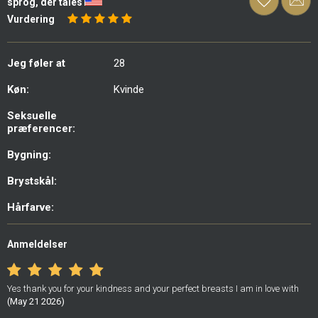
sprog, der tales
Vurdering
Jeg føler at
28
Køn:
Kvinde
Seksuelle
præferencer:
Bygning:
Brystskål:
Hårfarve:
Anmeldelser
Yes thank you for your kindness and your perfect breasts I am in love with
(May 21 2026)